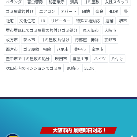
ベランダ
害虫駆除
秘密厳守
消臭
ゴミ屋敷
女性スタッフ
ゴミ屋敷片付け
エアコン
アパート
団地
奈良
4LDK
畳
社宅
文化住宅
1R
リピーター
特殊立地対応
店舗
堺市
堺市堺区にてゴミ屋敷の片付けゴミ処分
東大阪市
大阪市
枚方市
茨木市
ゴミ屋敷 片付け
汚部屋 掃除
京都市
西宮市
ゴミ屋敷 掃除
八尾市
豊中市
宝塚市
豊中市でゴミ屋敷の処分
吹田市
寝屋川市
ハイツ
片付け
吹田市内のマンションでゴミ屋
尼崎市
5LDK