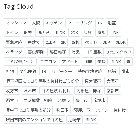
Tag Cloud
マンション
大阪
キッチン
フローリング
1K
浴室
トイレ
退去
洗面台
1LDK
2DK
兵庫
京都
1DK
緊急対応
戸建て
2LDK
2K
高齢
ペット
3DK
3LDK
ベランダ
害虫駆除
秘密厳守
消臭
ゴミ屋敷
女性スタッフ
ゴミ屋敷片付け
エアコン
アパート
団地
奈良
4LDK
畳
社宅
文化住宅
1R
リピーター
特殊立地対応
店舗
堺市
堺市堺区にてゴミ屋敷の片付けゴミ処分
東大阪市
大阪市
枚方市
茨木市
ゴミ屋敷 片付け
汚部屋 掃除
京都市
西宮市
ゴミ屋敷 掃除
八尾市
豊中市
宝塚市
豊中市でゴミ屋敷の処分
吹田市
寝屋川市
ハイツ
片付け
吹田市内のマンションでゴミ屋
尼崎市
5LDK