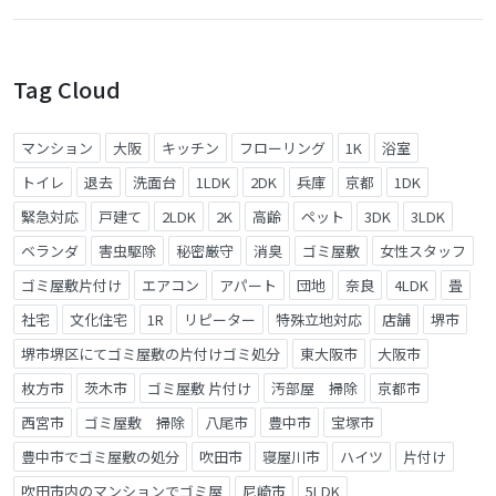
Tag Cloud
マンション
大阪
キッチン
フローリング
1K
浴室
トイレ
退去
洗面台
1LDK
2DK
兵庫
京都
1DK
緊急対応
戸建て
2LDK
2K
高齢
ペット
3DK
3LDK
ベランダ
害虫駆除
秘密厳守
消臭
ゴミ屋敷
女性スタッフ
ゴミ屋敷片付け
エアコン
アパート
団地
奈良
4LDK
畳
社宅
文化住宅
1R
リピーター
特殊立地対応
店舗
堺市
堺市堺区にてゴミ屋敷の片付けゴミ処分
東大阪市
大阪市
枚方市
茨木市
ゴミ屋敷 片付け
汚部屋 掃除
京都市
西宮市
ゴミ屋敷 掃除
八尾市
豊中市
宝塚市
豊中市でゴミ屋敷の処分
吹田市
寝屋川市
ハイツ
片付け
吹田市内のマンションでゴミ屋
尼崎市
5LDK