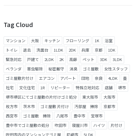
Tag Cloud
マンション
大阪
キッチン
フローリング
1K
浴室
トイレ
退去
洗面台
1LDK
2DK
兵庫
京都
1DK
緊急対応
戸建て
2LDK
2K
高齢
ペット
3DK
3LDK
ベランダ
害虫駆除
秘密厳守
消臭
ゴミ屋敷
女性スタッフ
ゴミ屋敷片付け
エアコン
アパート
団地
奈良
4LDK
畳
社宅
文化住宅
1R
リピーター
特殊立地対応
店舗
堺市
堺市堺区にてゴミ屋敷の片付けゴミ処分
東大阪市
大阪市
枚方市
茨木市
ゴミ屋敷 片付け
汚部屋 掃除
京都市
西宮市
ゴミ屋敷 掃除
八尾市
豊中市
宝塚市
豊中市でゴミ屋敷の処分
吹田市
寝屋川市
ハイツ
片付け
吹田市内のマンションでゴミ屋
尼崎市
5LDK