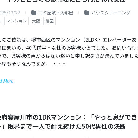
025/12/22
ゴミ屋敷・汚部屋
ハウスクリーニング
K
マンション
大阪
浴室
回のご依頼は、堺市西区のマンション（2LDK・エレベーターあ
お住まいの、40代前半・女性のお客様からでした。 お問い合わ
点で、お客様の声からは深い迷いと申し訳なさが滲んでいまし
部屋もそうなんですが、 ・・・
d More
阪府寝屋川市の1DKマンション：「やっと息ができ
…」限界まで一人で耐え続けた50代男性の決断