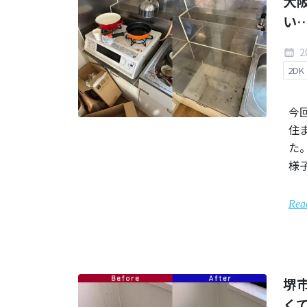
大
い
2
2DK
今
住
た
様
Rea
堺
く