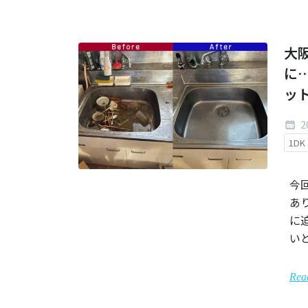
大
に
ッ
2
1DK
今
あ
に
い
Rea