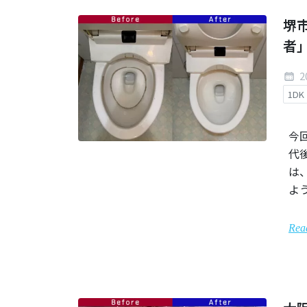
堺
者
2
1DK
今
代
は
よ
Rea