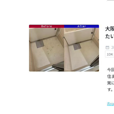
大
た
2
1DK
今
住
常
す
Rea