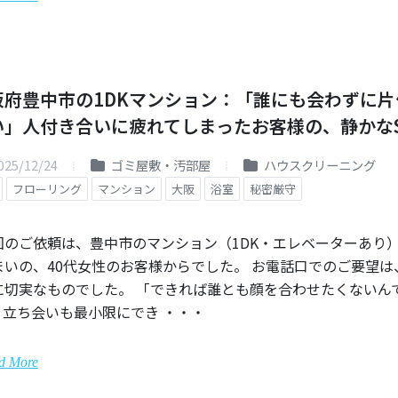
阪府豊中市の1DKマンション：「誰にも会わずに片
い」人付き合いに疲れてしまったお客様の、静かなS
025/12/24
ゴミ屋敷・汚部屋
ハウスクリーニング
フローリング
マンション
大阪
浴室
秘密厳守
回のご依頼は、豊中市のマンション（1DK・エレベーターあり
まいの、40代女性のお客様からでした。 お電話口でのご要望は
に切実なものでした。 「できれば誰とも顔を合わせたくないん
。立ち会いも最小限にでき ・・・
d More