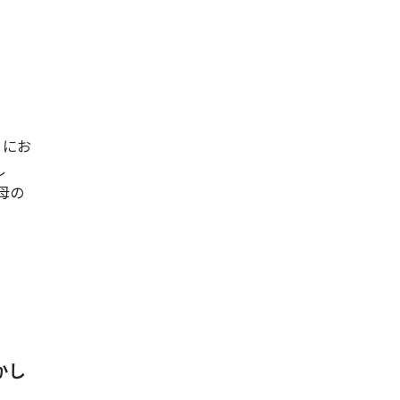
）にお
し
母の
かし