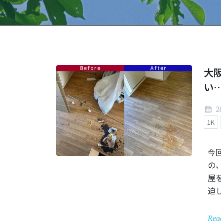
大
い
2
1K
今
の
屋
迫
Rea