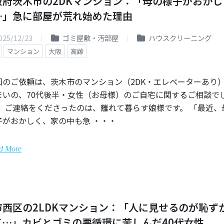
阪府茨木市の2DKマンション：「母の様子がおかし
…」急に部屋が荒れ始めた理由
025/12/23
ゴミ屋敷・汚部屋
ハウスクリーニング
マンション
大阪
高齢
回のご依頼は、茨木市のマンション（2DK・エレベーターあり
まいの、70代後半・女性（お母様）のご自宅に関するご相談で
。 ご連絡をくださったのは、離れて暮らす娘様です。 「最近、
子がおかしく、家の中も急 ・・・
d More
市西区の2LDKマンション：「人に見せるのが恥ず
て…」カビとゴミの悪循環に苦しんだ40代女性