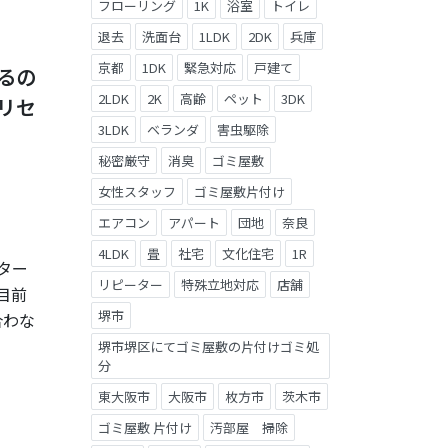
フローリング
1K
浴室
トイレ
退去
洗面台
1LDK
2DK
兵庫
京都
1DK
緊急対応
戸建て
るの
2LDK
2K
高齢
ペット
3DK
リセ
3LDK
ベランダ
害虫駆除
秘密厳守
消臭
ゴミ屋敷
女性スタッフ
ゴミ屋敷片付け
エアコン
アパート
団地
奈良
4LDK
畳
社宅
文化住宅
1R
ター
リピーター
特殊立地対応
店舗
目前
堺市
合わな
堺市堺区にてゴミ屋敷の片付けゴミ処
分
東大阪市
大阪市
枚方市
茨木市
ゴミ屋敷 片付け
汚部屋 掃除