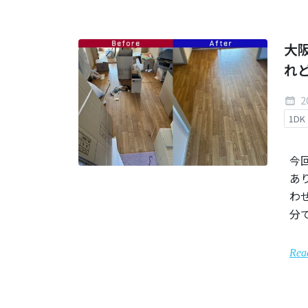
大
れ
2
1DK
今
あ
わ
分
Rea