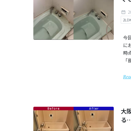
2
2LD
今
に
時
「
Rea
大
る