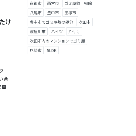
京都市
西宮市
ゴミ屋敷 掃除
八尾市
豊中市
宝塚市
たけ
豊中市でゴミ屋敷の処分
吹田市
寝屋川市
ハイツ
片付け
吹田市内のマンションでゴミ屋
尼崎市
5LDK
ター
い合
で自