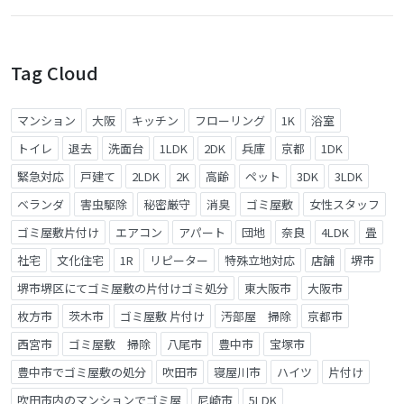
Tag Cloud
マンション
大阪
キッチン
フローリング
1K
浴室
トイレ
退去
洗面台
1LDK
2DK
兵庫
京都
1DK
緊急対応
戸建て
2LDK
2K
高齢
ペット
3DK
3LDK
ベランダ
害虫駆除
秘密厳守
消臭
ゴミ屋敷
女性スタッフ
ゴミ屋敷片付け
エアコン
アパート
団地
奈良
4LDK
畳
社宅
文化住宅
1R
リピーター
特殊立地対応
店舗
堺市
堺市堺区にてゴミ屋敷の片付けゴミ処分
東大阪市
大阪市
枚方市
茨木市
ゴミ屋敷 片付け
汚部屋 掃除
京都市
西宮市
ゴミ屋敷 掃除
八尾市
豊中市
宝塚市
豊中市でゴミ屋敷の処分
吹田市
寝屋川市
ハイツ
片付け
吹田市内のマンションでゴミ屋
尼崎市
5LDK