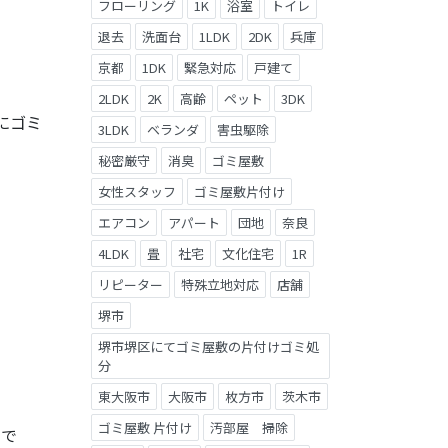
フローリング
1K
浴室
トイレ
退去
洗面台
1LDK
2DK
兵庫
京都
1DK
緊急対応
戸建て
2LDK
2K
高齢
ペット
3DK
にゴミ
3LDK
ベランダ
害虫駆除
秘密厳守
消臭
ゴミ屋敷
女性スタッフ
ゴミ屋敷片付け
エアコン
アパート
団地
奈良
4LDK
畳
社宅
文化住宅
1R
リピーター
特殊立地対応
店舗
堺市
堺市堺区にてゴミ屋敷の片付けゴミ処
分
東大阪市
大阪市
枚方市
茨木市
ゴミ屋敷 片付け
汚部屋 掃除
ので