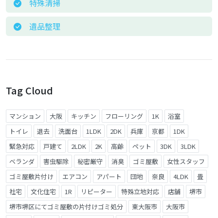
特殊清掃
遺品整理
Tag Cloud
マンション
大阪
キッチン
フローリング
1K
浴室
トイレ
退去
洗面台
1LDK
2DK
兵庫
京都
1DK
緊急対応
戸建て
2LDK
2K
高齢
ペット
3DK
3LDK
ベランダ
害虫駆除
秘密厳守
消臭
ゴミ屋敷
女性スタッフ
ゴミ屋敷片付け
エアコン
アパート
団地
奈良
4LDK
畳
社宅
文化住宅
1R
リピーター
特殊立地対応
店舗
堺市
堺市堺区にてゴミ屋敷の片付けゴミ処分
東大阪市
大阪市