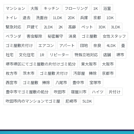
マンション
大阪
キッチン
フローリング
1K
浴室
トイレ
退去
洗面台
1LDK
2DK
兵庫
京都
1DK
緊急対応
戸建て
2LDK
2K
高齢
ペット
3DK
3LDK
ベランダ
害虫駆除
秘密厳守
消臭
ゴミ屋敷
女性スタッフ
ゴミ屋敷片付け
エアコン
アパート
団地
奈良
4LDK
畳
社宅
文化住宅
1R
リピーター
特殊立地対応
店舗
堺市
堺市堺区にてゴミ屋敷の片付けゴミ処分
東大阪市
大阪市
枚方市
茨木市
ゴミ屋敷 片付け
汚部屋 掃除
京都市
西宮市
ゴミ屋敷 掃除
八尾市
豊中市
宝塚市
豊中市でゴミ屋敷の処分
吹田市
寝屋川市
ハイツ
片付け
吹田市内のマンションでゴミ屋
尼崎市
5LDK