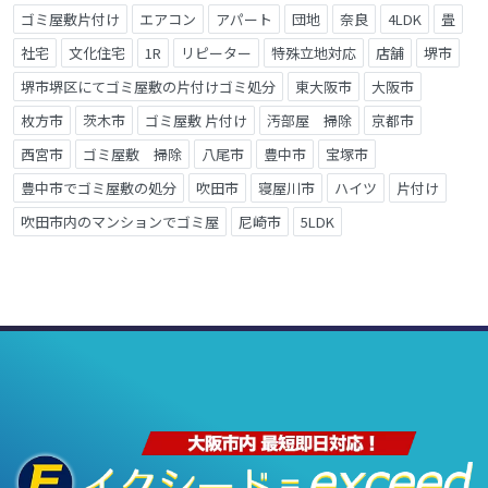
ゴミ屋敷片付け
エアコン
アパート
団地
奈良
4LDK
畳
社宅
文化住宅
1R
リピーター
特殊立地対応
店舗
堺市
堺市堺区にてゴミ屋敷の片付けゴミ処分
東大阪市
大阪市
枚方市
茨木市
ゴミ屋敷 片付け
汚部屋 掃除
京都市
西宮市
ゴミ屋敷 掃除
八尾市
豊中市
宝塚市
豊中市でゴミ屋敷の処分
吹田市
寝屋川市
ハイツ
片付け
吹田市内のマンションでゴミ屋
尼崎市
5LDK