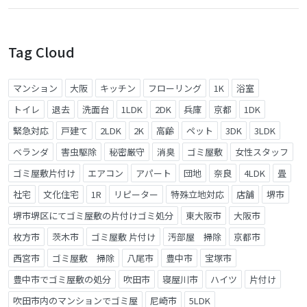
Tag Cloud
マンション
大阪
キッチン
フローリング
1K
浴室
トイレ
退去
洗面台
1LDK
2DK
兵庫
京都
1DK
緊急対応
戸建て
2LDK
2K
高齢
ペット
3DK
3LDK
ベランダ
害虫駆除
秘密厳守
消臭
ゴミ屋敷
女性スタッフ
ゴミ屋敷片付け
エアコン
アパート
団地
奈良
4LDK
畳
社宅
文化住宅
1R
リピーター
特殊立地対応
店舗
堺市
堺市堺区にてゴミ屋敷の片付けゴミ処分
東大阪市
大阪市
枚方市
茨木市
ゴミ屋敷 片付け
汚部屋 掃除
京都市
西宮市
ゴミ屋敷 掃除
八尾市
豊中市
宝塚市
豊中市でゴミ屋敷の処分
吹田市
寝屋川市
ハイツ
片付け
吹田市内のマンションでゴミ屋
尼崎市
5LDK