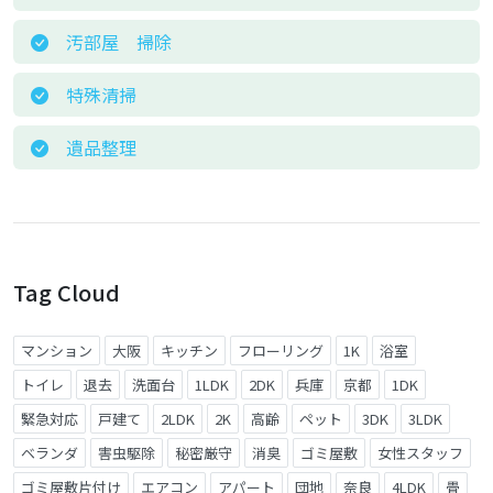
汚部屋 掃除
特殊清掃
遺品整理
Tag Cloud
マンション
大阪
キッチン
フローリング
1K
浴室
トイレ
退去
洗面台
1LDK
2DK
兵庫
京都
1DK
緊急対応
戸建て
2LDK
2K
高齢
ペット
3DK
3LDK
ベランダ
害虫駆除
秘密厳守
消臭
ゴミ屋敷
女性スタッフ
ゴミ屋敷片付け
エアコン
アパート
団地
奈良
4LDK
畳