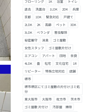
フローリング
1K
浴室
トイレ
退去
洗面台
1LDK
2DK
兵庫
京都
1DK
緊急対応
戸建て
2LDK
2K
高齢
ペット
3DK
3LDK
ベランダ
害虫駆除
秘密厳守
消臭
ゴミ屋敷
女性スタッフ
ゴミ屋敷片付け
エアコン
アパート
団地
奈良
4LDK
畳
社宅
文化住宅
1R
リピーター
特殊立地対応
店舗
堺市
堺市堺区にてゴミ屋敷の片付けゴミ処
分
東大阪市
大阪市
枚方市
茨木市
ゴミ屋敷 片付け
汚部屋 掃除