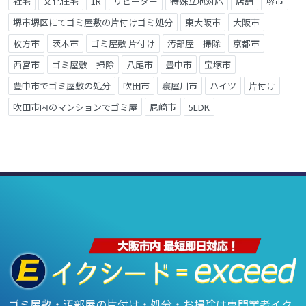
社宅
文化住宅
1R
リピーター
特殊立地対応
店舗
堺市
堺市堺区にてゴミ屋敷の片付けゴミ処分
東大阪市
大阪市
枚方市
茨木市
ゴミ屋敷 片付け
汚部屋 掃除
京都市
西宮市
ゴミ屋敷 掃除
八尾市
豊中市
宝塚市
豊中市でゴミ屋敷の処分
吹田市
寝屋川市
ハイツ
片付け
吹田市内のマンションでゴミ屋
尼崎市
5LDK
ゴミ屋敷・汚部屋の片付け・処分・お掃除は専門業者イク