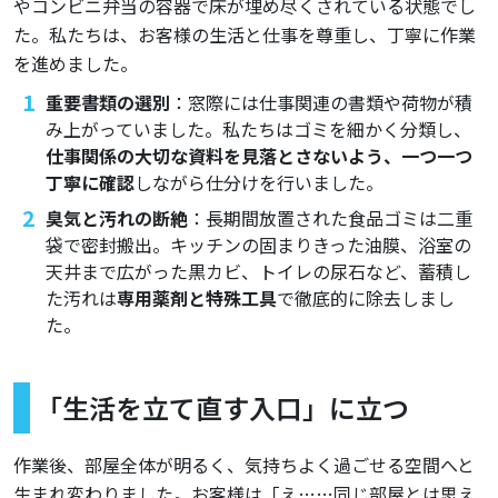
やコンビニ弁当の容器で床が埋め尽くされている状態でし
た。私たちは、お客様の生活と仕事を尊重し、丁寧に作業
を進めました。
重要書類の選別
：窓際には仕事関連の書類や荷物が積
み上がっていました。私たちはゴミを細かく分類し、
仕事関係の大切な資料を見落とさないよう、一つ一つ
丁寧に確認
しながら仕分けを行いました。
臭気と汚れの断絶
：長期間放置された食品ゴミは二重
袋で密封搬出。キッチンの固まりきった油膜、浴室の
天井まで広がった黒カビ、トイレの尿石など、蓄積し
た汚れは
専用薬剤と特殊工具
で徹底的に除去しまし
た。
「生活を立て直す入口」に立つ
作業後、部屋全体が明るく、気持ちよく過ごせる空間へと
生まれ変わりました。お客様は「え……同じ部屋とは思え