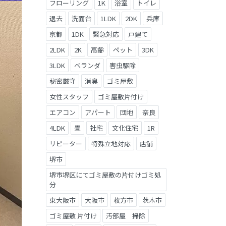
フローリング
1K
浴室
トイレ
退去
洗面台
1LDK
2DK
兵庫
京都
1DK
緊急対応
戸建て
2LDK
2K
高齢
ペット
3DK
3LDK
ベランダ
害虫駆除
秘密厳守
消臭
ゴミ屋敷
女性スタッフ
ゴミ屋敷片付け
エアコン
アパート
団地
奈良
4LDK
畳
社宅
文化住宅
1R
リピーター
特殊立地対応
店舗
堺市
堺市堺区にてゴミ屋敷の片付けゴミ処
分
東大阪市
大阪市
枚方市
茨木市
ゴミ屋敷 片付け
汚部屋 掃除