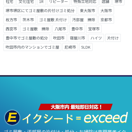
社宅
文化住宅
1R
リピーター
特殊立地対応
店舗
堺市
堺市堺区にてゴミ屋敷の片付けゴミ処分
東大阪市
大阪市
枚方市
茨木市
ゴミ屋敷 片付け
汚部屋 掃除
京都市
西宮市
ゴミ屋敷 掃除
八尾市
豊中市
宝塚市
豊中市でゴミ屋敷の処分
吹田市
寝屋川市
ハイツ
片付け
吹田市内のマンションでゴミ屋
尼崎市
5LDK
ゴミ屋敷・汚部屋の片付け・処分・お掃除は専門業者イク