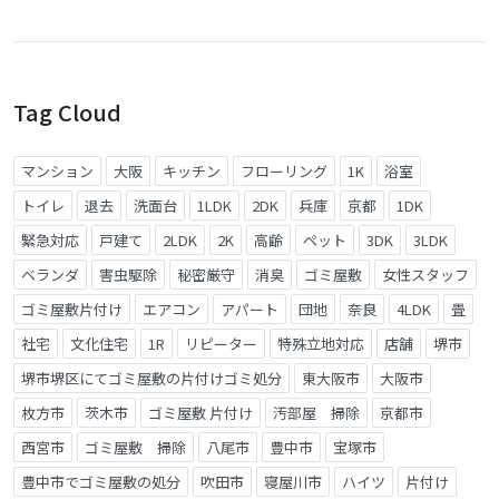
Tag Cloud
マンション
大阪
キッチン
フローリング
1K
浴室
トイレ
退去
洗面台
1LDK
2DK
兵庫
京都
1DK
緊急対応
戸建て
2LDK
2K
高齢
ペット
3DK
3LDK
ベランダ
害虫駆除
秘密厳守
消臭
ゴミ屋敷
女性スタッフ
ゴミ屋敷片付け
エアコン
アパート
団地
奈良
4LDK
畳
社宅
文化住宅
1R
リピーター
特殊立地対応
店舗
堺市
堺市堺区にてゴミ屋敷の片付けゴミ処分
東大阪市
大阪市
枚方市
茨木市
ゴミ屋敷 片付け
汚部屋 掃除
京都市
西宮市
ゴミ屋敷 掃除
八尾市
豊中市
宝塚市
豊中市でゴミ屋敷の処分
吹田市
寝屋川市
ハイツ
片付け