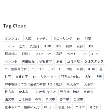
Tag Cloud
マンション
大阪
キッチン
フローリング
1K
浴室
トイレ
退去
洗面台
1LDK
2DK
兵庫
京都
1DK
緊急対応
戸建て
2LDK
2K
高齢
ペット
3DK
3LDK
ベランダ
害虫駆除
秘密厳守
消臭
ゴミ屋敷
女性スタッフ
ゴミ屋敷片付け
エアコン
アパート
団地
奈良
4LDK
畳
社宅
文化住宅
1R
リピーター
特殊立地対応
店舗
堺市
堺市堺区にてゴミ屋敷の片付けゴミ処分
東大阪市
大阪市
枚方市
茨木市
ゴミ屋敷 片付け
汚部屋 掃除
京都市
西宮市
ゴミ屋敷 掃除
八尾市
豊中市
宝塚市
豊中市でゴミ屋敷の処分
吹田市
寝屋川市
ハイツ
片付け