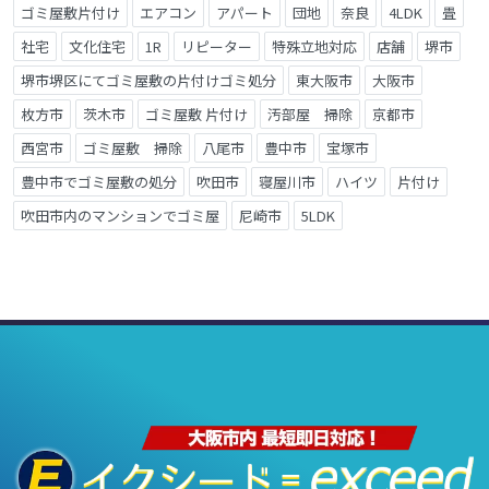
ゴミ屋敷片付け
エアコン
アパート
団地
奈良
4LDK
畳
社宅
文化住宅
1R
リピーター
特殊立地対応
店舗
堺市
堺市堺区にてゴミ屋敷の片付けゴミ処分
東大阪市
大阪市
枚方市
茨木市
ゴミ屋敷 片付け
汚部屋 掃除
京都市
西宮市
ゴミ屋敷 掃除
八尾市
豊中市
宝塚市
豊中市でゴミ屋敷の処分
吹田市
寝屋川市
ハイツ
片付け
吹田市内のマンションでゴミ屋
尼崎市
5LDK