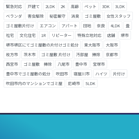
緊急対応
戸建て
2LDK
2K
高齢
ペット
3DK
3LDK
ベランダ
害虫駆除
秘密厳守
消臭
ゴミ屋敷
女性スタッフ
ゴミ屋敷片付け
エアコン
アパート
団地
奈良
4LDK
畳
社宅
文化住宅
1R
リピーター
特殊立地対応
店舗
堺市
堺市堺区にてゴミ屋敷の片付けゴミ処分
東大阪市
大阪市
枚方市
茨木市
ゴミ屋敷 片付け
汚部屋 掃除
京都市
西宮市
ゴミ屋敷 掃除
八尾市
豊中市
宝塚市
豊中市でゴミ屋敷の処分
吹田市
寝屋川市
ハイツ
片付け
吹田市内のマンションでゴミ屋
尼崎市
5LDK